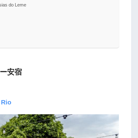
s do Leme
ー安宿
 Rio