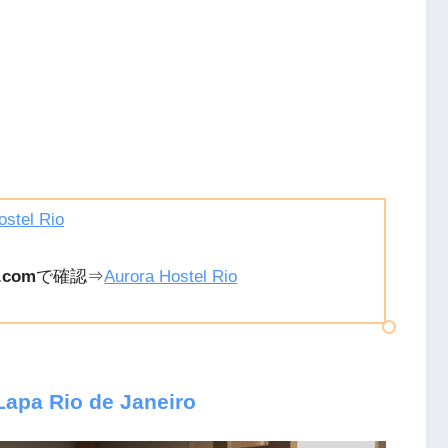
–
2017年10月月10日午前5時58分PDT
ostel Rio
.com
で確認⇒
Aurora Hostel Rio
Lapa Rio de Janeiro