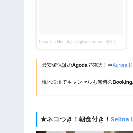
Kaza Rio Hostelさん(@kazariohostel)がシェアした投稿
最安値保証の
Agoda
で確認！⇒
Aurora H
現地決済でキャンセルも無料の
Booking
★ネコつき！朝食付き！
Selina 