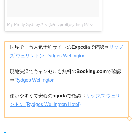
My Pretty Sydneyさん(@myprettysydney)がシェアした投稿
–
201
世界で一番人気予約サイトの
Expedia
で確認⇒
リッジ
ズ ウェリントン Rydges Wellington
現地決済でキャンセルも無料の
Booking.com
で確認
⇒
Rydges Wellington
使いやすくて安心の
agoda
で確認⇒
リッジズ ウェリ
ントン (Rydges Wellington Hotel)