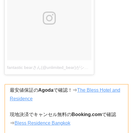
fantastic bearさん(@unlimited_bear)がシェアした投稿
–
2016年 
最安値保証の
Agoda
で確認！⇒
The Bless Hotel and
Residence
現地決済でキャンセル無料の
Booking.com
で確認
⇒
Bless Residence Bangkok