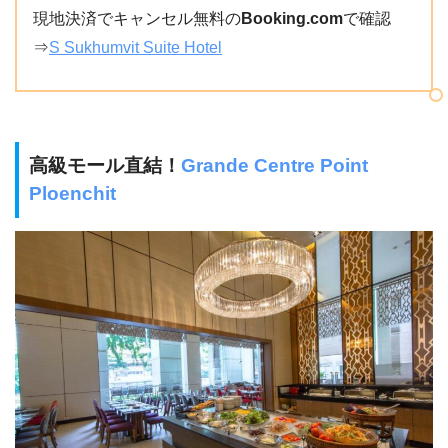
現地決済でキャンセル無料の
Booking.com
で確認
⇒
S Sukhumvit Suite Hotel
高級モール直結！
Grande Centre Point
Ploenchit