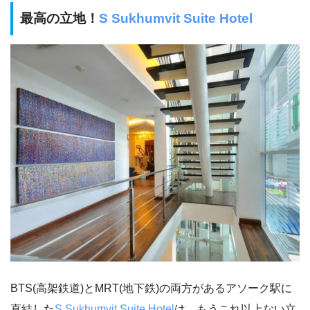
最高の立地！
S Sukhumvit Suite Hotel
BTS(高架鉄道)とMRT(地下鉄)の両方があるアソーク駅に
直結した
S Sukhumvit Suite Hotel
は、もうこれ以上ない立