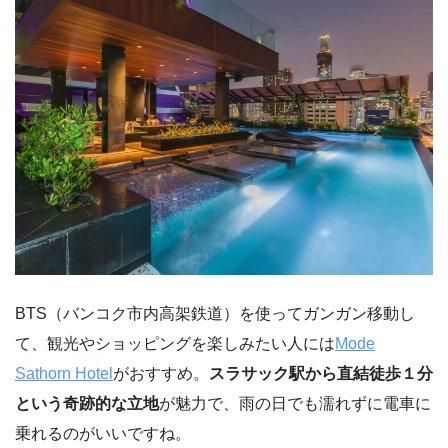
BTS（バンコク市内高架鉄道）を使ってガンガン移動し
て、観光やショッピングを楽しみたい人には
Mode
Sathorn Hotel
がおすすめ。
スラサック駅から直結徒歩１分
という奇跡的な立地
が魅力で、雨の日でも濡れずに電車に
乗れるのがいいですね。