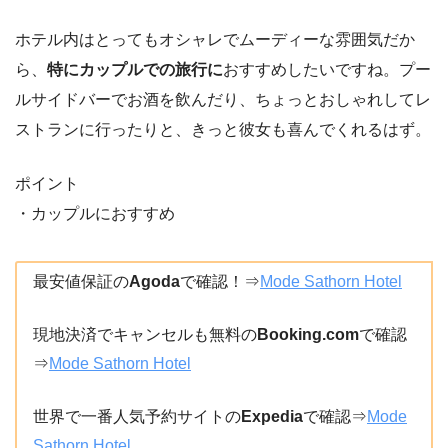
ホテル内はとってもオシャレでムーディーな雰囲気だか
ら、
特にカップルでの旅行に
おすすめしたいですね。プー
ルサイドバーでお酒を飲んだり、ちょっとおしゃれしてレ
ストランに行ったりと、きっと彼女も喜んでくれるはず。
ポイント
・カップルにおすすめ
最安値保証の
Agoda
で確認！⇒
Mode Sathorn Hotel
現地決済でキャンセルも無料の
Booking.com
で確認
⇒
Mode Sathorn Hotel
世界で一番人気予約サイトの
Expedia
で確認⇒
Mode
Sathorn Hotel