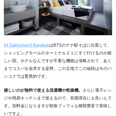
lyf Sukhumvit 8 Bangkok
はBTSのナナ駅そばに位置して、
ショッピングモールのターミナル２１にすぐ行けるのが嬉
しい宿。ホテルなんですが不要な機能は省略されて、あく
までコスパを追求する姿勢。この立地でこの値段は今のバ
ンコクでは驚異的です。
嬉しいのが無料で使える洗濯機や乾燥機。
さらに電子レン
ジや簡易キッチンまで使えるので、長期滞在にも良いんで
す。別料金になりますが朝食ブッフェも種類豊富で美味し
いですよ。