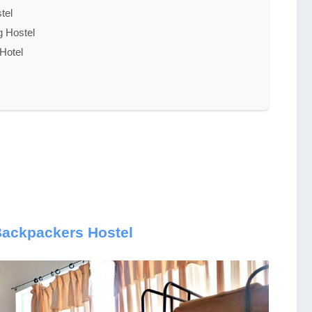
el
ostel
otel
ackpackers Hostel