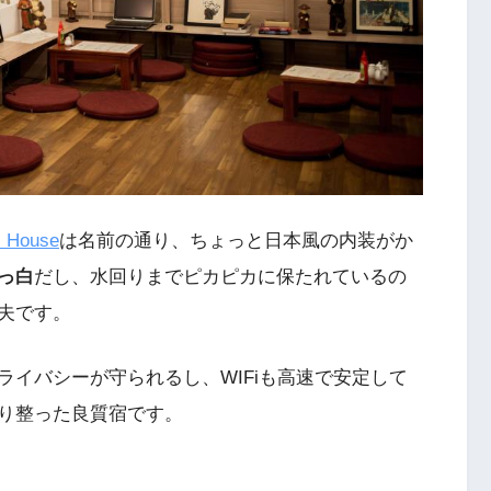
House
は名前の通り、ちょっと日本風の内装がか
っ白
だし、水回りまでピカピカに保たれているの
夫です。
イバシーが守られるし、WIFiも高速で安定して
り整った良質宿です。