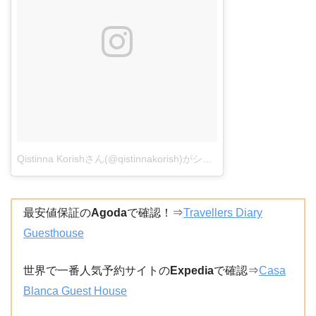
Qistinna Korishさん(@qistinnakorish)がシェアした投稿
–
2017年 
最安値保証の
Agoda
で確認！⇒
Travellers Diary
Guesthouse
世界で一番人気予約サイトの
Expedia
で確認⇒
Casa
Blanca Guest House