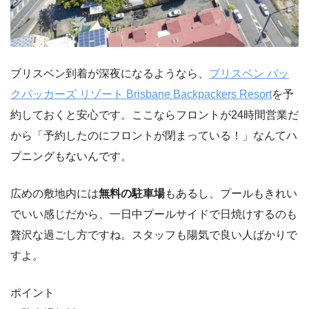
ブリスベン到着が深夜になるようなら、
ブリスベン バッ
クパッカーズ リゾート Brisbane Backpackers Resort
を予
約しておくと安心です。ここならフロントが24時間営業だ
から「予約したのにフロントが閉まっている！」なんてハ
プニングもないんです。
広めの敷地内には
無料の駐車場
もあるし、プールもきれい
でいい感じだから、一日中プールサイドで日焼けするのも
贅沢な過ごし方ですね。スタッフも陽気で良い人ばかりで
すよ。
ポイント