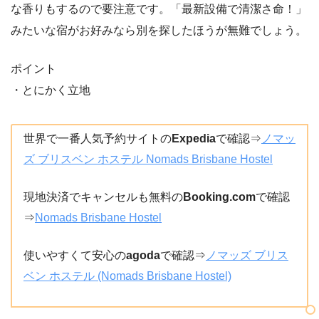
な香りもするので要注意です。「最新設備で清潔さ命！」
みたいな宿がお好みなら別を探したほうが無難でしょう。
ポイント
・とにかく立地
世界で一番人気予約サイトの
Expedia
で確認⇒
ノマッ
ズ ブリスベン ホステル Nomads Brisbane Hostel
現地決済でキャンセルも無料の
Booking.com
で確認
⇒
Nomads Brisbane Hostel
使いやすくて安心の
agoda
で確認⇒
ノマッズ ブリス
ベン ホステル (Nomads Brisbane Hostel)