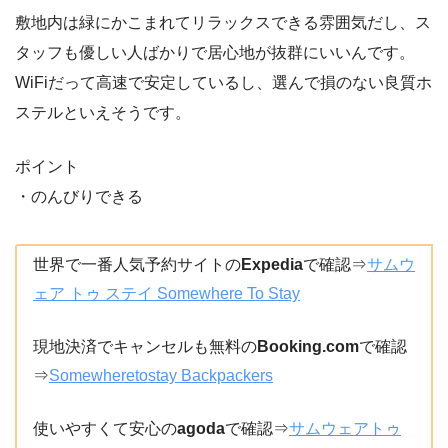
敷地内は緑にかこまれてリラックスできる雰囲気だし、ス
タッフも優しい人ばかりで居心地が抜群にいいんです。
WiFiだって高速で安定しているし、選んで損のない良質ホ
ステルといえそうです。
ポイント
・のんびりできる
世界で一番人気予約サイトの
Expedia
で確認⇒
サムウ
ェア トゥ ステイ Somewhere To Stay
現地決済でキャンセルも無料の
Booking.com
で確認
⇒
Somewheretostay Backpackers
使いやすくて安心の
agoda
で確認⇒
サムウェアトゥ