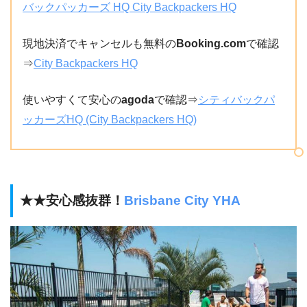
バックパッカーズ HQ City Backpackers HQ
現地決済でキャンセルも無料の
Booking.com
で確認
⇒
City Backpackers HQ
使いやすくて安心の
agoda
で確認⇒
シティバックパ
ッカーズHQ (City Backpackers HQ)
★★安心感抜群！
Brisbane City YHA