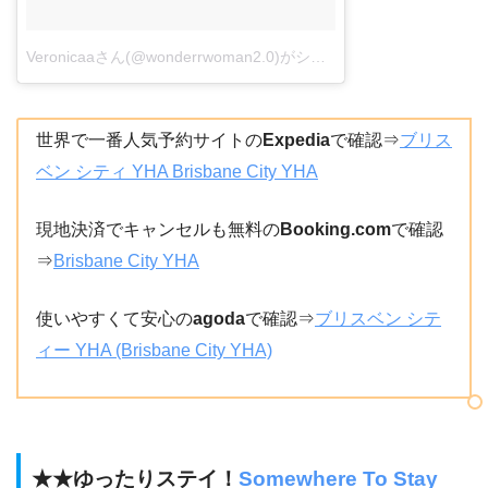
Veronicaaさん(@wonderrwoman2.0)がシェアした投稿
–
2016年 
世界で一番人気予約サイトの
Expedia
で確認⇒
ブリス
ベン シティ YHA Brisbane City YHA
現地決済でキャンセルも無料の
Booking.com
で確認
⇒
Brisbane City YHA
使いやすくて安心の
agoda
で確認⇒
ブリスベン シテ
ィー YHA (Brisbane City YHA)
★★ゆったりステイ！
Somewhere To Stay