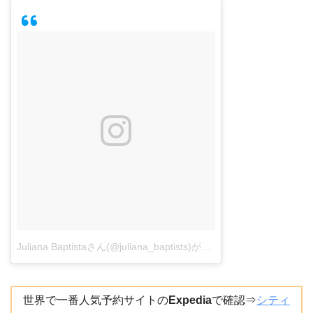
Juliana Baptistaさん(@juliana_baptists)がシェアした投稿
–
2018
世界で一番人気予約サイトの
Expedia
で確認⇒
シティ