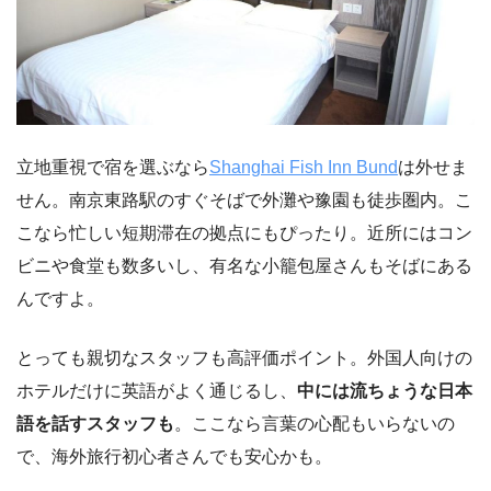
立地重視で宿を選ぶなら
Shanghai Fish Inn Bund
は外せま
せん。南京東路駅のすぐそばで外灘や豫園も徒歩圏内。こ
こなら忙しい短期滞在の拠点にもぴったり。近所にはコン
ビニや食堂も数多いし、有名な小籠包屋さんもそばにある
んですよ。
とっても親切なスタッフも高評価ポイント。外国人向けの
ホテルだけに英語がよく通じるし、
中には流ちょうな日本
語を話すスタッフも
。ここなら言葉の心配もいらないの
で、海外旅行初心者さんでも安心かも。