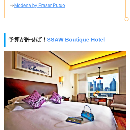
⇒
Modena by Fraser Putuo
予算が許せば！
SSAW Boutique Hotel