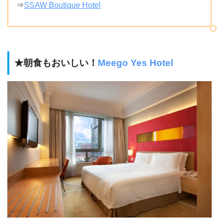
⇒
SSAW Boutique Hotel
★朝食もおいしい！
Meego Yes Hotel