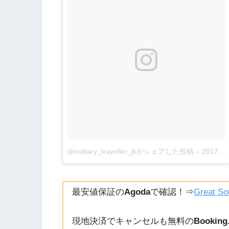
@solitary_traveller_jkがシェアした投稿
–
2017年 8月月30日午後2時31分PDT
最安値保証の
Agoda
で確認！⇒
Great So
現地決済でキャンセルも無料の
Booking