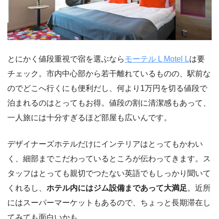
とにかく値段重視で宿を選ぶなら
モーテル L Motel L
は要
チェック。市内中心部から若干離れているものの、駅前な
のでどこへ行くにも便利だし、何より1万円を切る値段で
泊まれるのはとってもお得。値段の割に清潔感もあって、
一人旅には十分すぎるほど部屋も広いんです。
デザイナーズホテルだけにインテリアはとってもかわい
く、細部までこだわっているところが伝わってきます。ス
タッフはとっても親切でつたない英語でもしっかり聞いて
くれるし、
ホテル内にはジム設備まであって大満足
。近所
にはスーパーマーケットもあるので、ちょっと長期滞在し
てみても面白いかも。