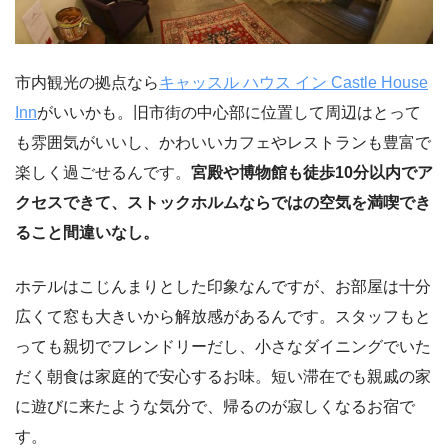
市内観光の拠点なら
キャッスル ハウス イン Castle House
Inn
がいいかも。旧市街の中心部に位置して周辺はとって
も雰囲気がいいし、かわいいカフェやレストランも豊富で
楽しく過ごせるんです。
宮殿や博物館も徒歩10分以内でア
クセスできて、ストックホルムならではの空気を満喫でき
ること間違いなし。
ホテルはこじんまりとした印象なんですが、お部屋は十分
広くて窓も大きいから解放感があるんです。スタッフもと
っても親切でフレンドリーだし、小さなダイニングでいた
だく朝食は家庭的で安心するお味。短い滞在でも親戚の家
に遊びに来たような気分で、帰るのが寂しくなるお宿で
す。