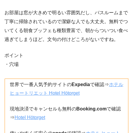
お部屋は窓が大きめで明るい雰囲気だし、バスルームまで
丁寧に掃除されているので潔癖な人でも大丈夫。無料でつ
いてくる朝食ブッフェも種類豊富で、朝からついつい食べ
過ぎてしまうほど。文句の付けどころがないですね。
ポイント
・穴場
世界で一番人気予約サイトの
Expedia
で確認⇒
ホテル
ヒョートリエット Hotel Hötorget
現地決済でキャンセルも無料の
Booking.com
で確認
⇒
Hotel Hötorget