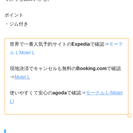
ポイント
・ジム付き
世界で一番人気予約サイトの
Expedia
で確認⇒
モーテ
ル L Motel L
現地決済でキャンセルも無料の
Booking.com
で確認
⇒
Motel L
使いやすくて安心の
agoda
で確認⇒
モーテル L (Motel
L)