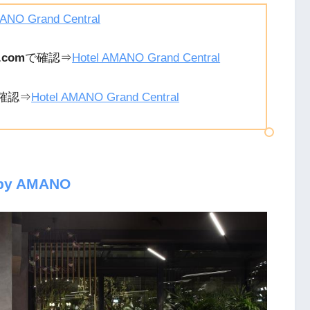
ANO Grand Central
.com
で確認⇒
Hotel AMANO Grand Central
確認⇒
Hotel AMANO Grand Central
 by AMANO