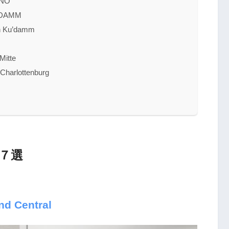
NO
’DAMM
 Ku’damm
itte
rlottenburg
７選
d Central