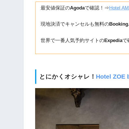
最安値保証の
Agoda
で確認！⇒
Hotel AM
現地決済でキャンセルも無料の
Booking
世界で一番人気予約サイトの
Expedia
で
とにかくオシャレ！
Hotel ZOE