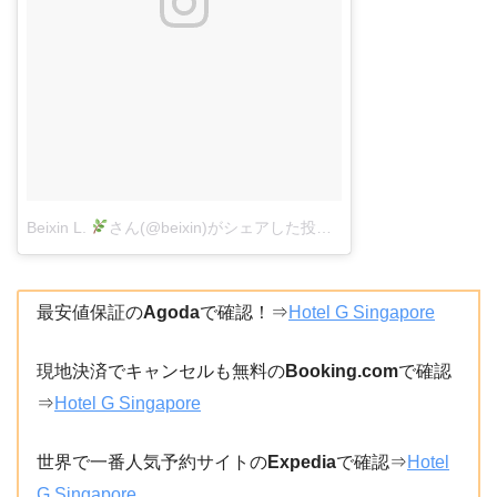
Beixin L.
さん(@beixin)がシェアした投稿
–
2018年 6月月24日午
最安値保証の
Agoda
で確認！⇒
Hotel G Singapore
現地決済でキャンセルも無料の
Booking.com
で確認
⇒
Hotel G Singapore
世界で一番人気予約サイトの
Expedia
で確認⇒
Hotel
G Singapore