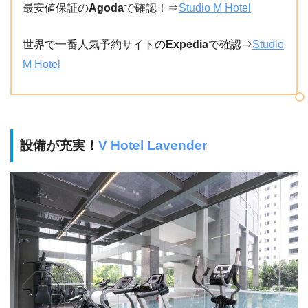
最安値保証の
Agoda
で確認！⇒
Studio M Hotel
世界で一番人気予約サイトの
Expedia
で確認⇒
Studio
M Hotel
設備が充実！
V Hotel Lavender