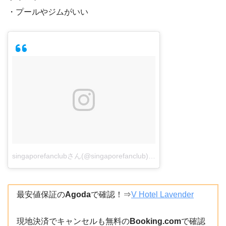
・プールやジムがいい
singaporefanclubさん(@singaporefanclub)がシェアした投稿
–
20
最安値保証の
Agoda
で確認！⇒
V Hotel Lavender
現地決済でキャンセルも無料の
Booking.com
で確認