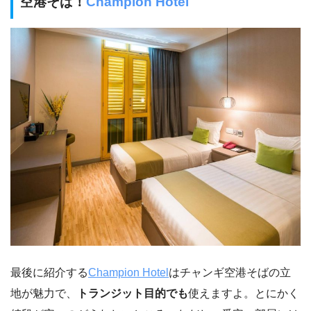
空港そば！
Champion Hotel
最後に紹介する
Champion Hotel
はチャンギ空港そばの立
地が魅力で、
トランジット目的でも
使えますよ。とにかく