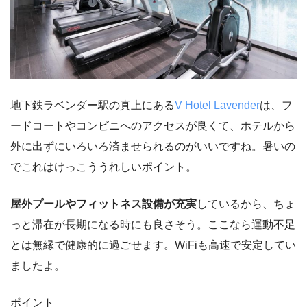
地下鉄ラベンダー駅の真上にある
V Hotel Lavender
は、フ
ードコートやコンビニへのアクセスが良くて、ホテルから
外に出ずにいろいろ済ませられるのがいいですね。暑いの
でこれはけっこううれしいポイント。
屋外プールやフィットネス設備が充実
しているから、ちょ
っと滞在が長期になる時にも良さそう。ここなら運動不足
とは無縁で健康的に過ごせます。WiFiも高速で安定してい
ましたよ。
ポイント