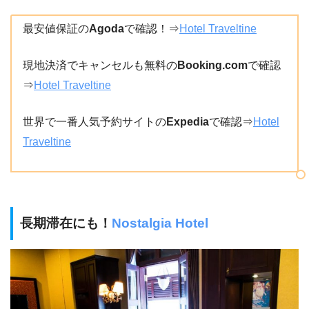
最安値保証の
Agoda
で確認！⇒
Hotel Traveltine
現地決済でキャンセルも無料の
Booking.com
で確認
⇒
Hotel Traveltine
世界で一番人気予約サイトの
Expedia
で確認⇒
Hotel
Traveltine
長期滞在にも！
Nostalgia Hotel